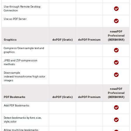
Use through Remote Desktop
Connection
Use as PDF Server
novaPDF
Profesional
Graphics
doPDF (Gratis)
doPDF Premium
(BERBAYAR)
Compress/Downsample text and
graphics
JPEG and ZIP compression
methods
Downsample
indexed/monochrome/high color
images
novaPDF
Profesional
PDF Bookmarks
doPDF (Gratis)
doPDF Premium
(BERBAYAR)
Add PDF Bookmarks
Detect bookmarks by font, size,
style, color
Allow multiline bookmarks