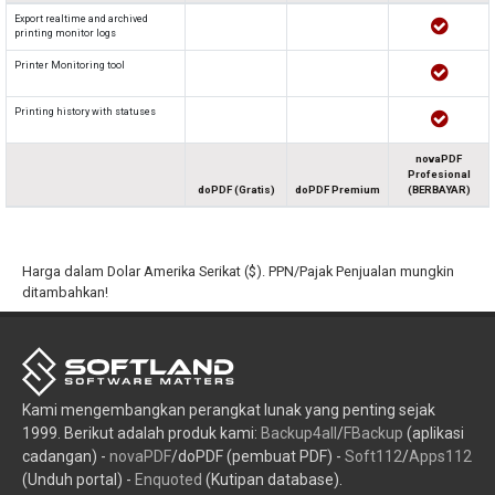
Export realtime and archived
printing monitor logs
Printer Monitoring tool
Printing history with statuses
novaPDF
Profesional
doPDF (Gratis)
doPDF Premium
(BERBAYAR)
Harga dalam Dolar Amerika Serikat ($). PPN/Pajak Penjualan mungkin
ditambahkan!
Kami mengembangkan perangkat lunak yang penting sejak
1999. Berikut adalah produk kami:
Backup4all
/
FBackup
(aplikasi
cadangan) -
novaPDF
/doPDF (pembuat PDF) -
Soft112
/
Apps112
(Unduh portal) -
Enquoted
(Kutipan database).