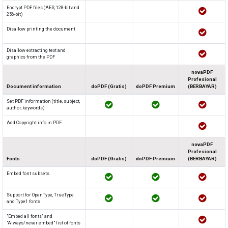
Encrypt PDF files (AES, 128-bit and
256-bit)
Disallow printing the document
Disallow extracting text and
graphics from the PDF
novaPDF
Profesional
Document information
doPDF (Gratis)
doPDF Premium
(BERBAYAR)
Set PDF information (title, subject,
author, keywords)
Add Copyright info in PDF
novaPDF
Profesional
Fonts
doPDF (Gratis)
doPDF Premium
(BERBAYAR)
Embed font subsets
Support for OpenType, TrueType
and Type1 fonts
"Embed all fonts" and
"Always/never embed" list of fonts