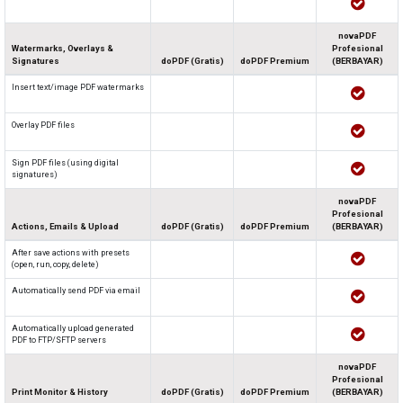
novaPDF
Watermarks, Overlays &
Profesional
Signatures
doPDF (Gratis)
doPDF Premium
(BERBAYAR)
Insert text/image PDF watermarks
Overlay PDF files
Sign PDF files (using digital
signatures)
novaPDF
Profesional
Actions, Emails & Upload
doPDF (Gratis)
doPDF Premium
(BERBAYAR)
After save actions with presets
(open, run, copy, delete)
Automatically send PDF via email
Automatically upload generated
PDF to FTP/SFTP servers
novaPDF
Profesional
Print Monitor & History
doPDF (Gratis)
doPDF Premium
(BERBAYAR)