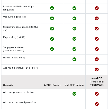
Interface available in multiple
languages
Use custom page size
Set printing resolution (72 to 2400
dpi)
Page scaling (1-400%)
Set page orientation
(portrait/landscape)
No ads in Save dialog
Add multiple virtual PDF printers
novaPDF
Profesional
Security
doPDF (Gratis)
doPDF Premium
(BERBAYAR)
Add user password protection
Add owner password protection