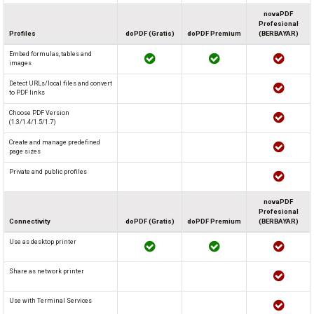
novaPDF
Profesional
Profiles
doPDF (Gratis)
doPDF Premium
(BERBAYAR)
Embed formulas, tables and
images
Detect URLs/local files and convert
to PDF links
Choose PDF Version
(1.3/1.4/1.5/1.7)
Create and manage predefined
page sizes
Private and public profiles
novaPDF
Profesional
Connectivity
doPDF (Gratis)
doPDF Premium
(BERBAYAR)
Use as desktop printer
Share as network printer
Use with Terminal Services